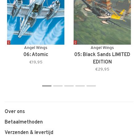
Angel Wings
Angel Wings
06: Atomic
05: Black Sands LIMITED
EDITION
€19,95
€29,95
1
2
3
4
5
Over ons
Betaalmethoden
Verzenden & levertijd