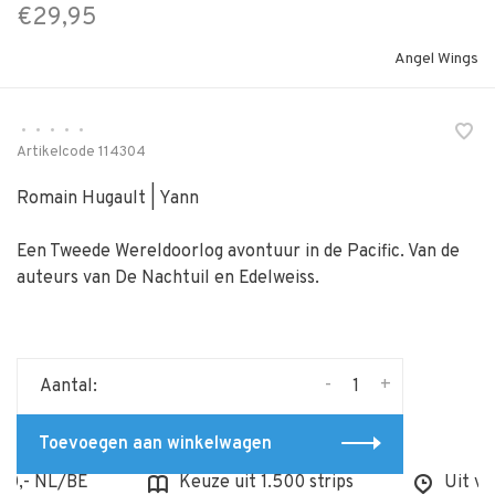
€29,95
Angel Wings
•
•
•
•
•
Artikelcode
114304
Romain Hugault | Yann
Een Tweede Wereldoorlog avontuur in de Pacific. Van de
auteurs van De Nachtuil en Edelweiss.
-
+
Aantal:
Toevoegen aan winkelwagen
,- NL/BE
Keuze uit 1.500 strips
Uit voorr