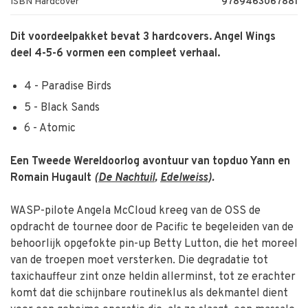
ISBN Hardcover
9789463067881
Dit voordeelpakket bevat 3 hardcovers. Angel Wings
deel 4-5-6 vormen een compleet verhaal.
4 - Paradise Birds
5 - Black Sands
6 - Atomic
Een Tweede Wereldoorlog avontuur van topduo Yann en
Romain Hugault
(
De Nachtuil
,
Edelweiss
).
WASP-pilote Angela McCloud kreeg van de OSS de
opdracht de tournee door de Pacific te begeleiden van de
behoorlijk opgefokte pin-up Betty Lutton, die het moreel
van de troepen moet versterken. Die degradatie tot
taxichauffeur zint onze heldin allerminst, tot ze erachter
komt dat die schijnbare routineklus als dekmantel dient