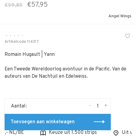
€57,95
€59,85
Angel Wings
•
•
•
•
•
Artikelcode
114317
Romain Hugault | Yann
Een Tweede Wereldoorlog avontuur in de Pacific. Van de
auteurs van De Nachtuil en Edelweiss.
-
+
Aantal:
Toevoegen aan winkelwagen
- NL/BE
Keuze uit 1.500 strips
Uit voorr