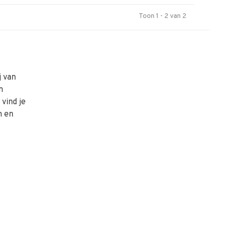
Toon 1 - 2 van 2
j van
n
vind je
n en