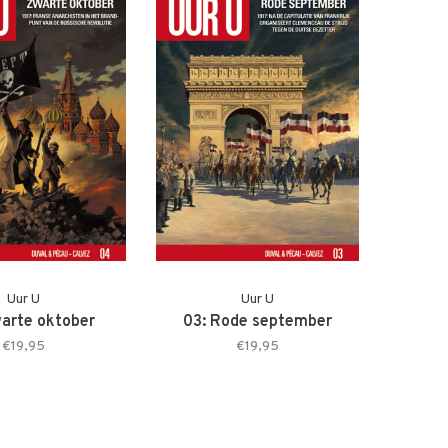
Uur U
Uur U
arte oktober
03: Rode september
€19,95
€19,95