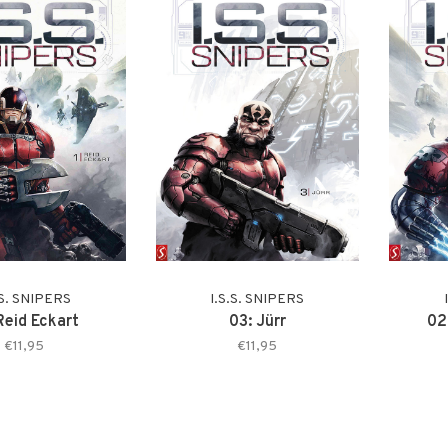
.S. SNIPERS
I.S.S. SNIPERS
Reid Eckart
03: Jürr
02
€11,95
€11,95