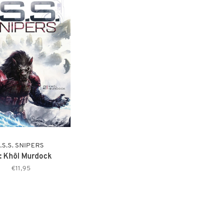
I.S.S. SNIPERS
: Khôl Murdock
€11,95