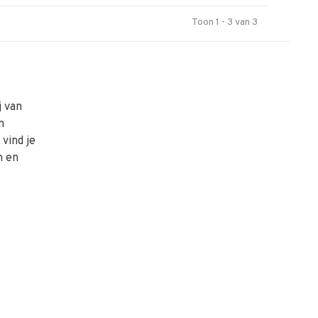
Toon 1 - 3 van 3
j van
n
vind je
n en