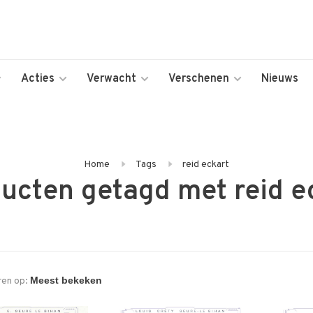
Acties
Verwacht
Verschenen
Nieuws
Home
Tags
reid eckart
ucten getagd met reid e
ren op: