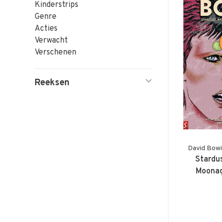
Kinderstrips
Genre
Acties
Verwacht
Verschenen
Reeksen
David Bowie
Stardu
Moona
(+s