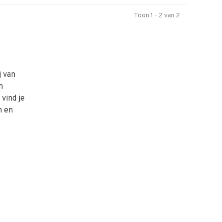
Toon 1 - 2 van 2
j van
n
vind je
n en