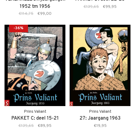
1952 tm 1956
€139,65
€99,95
€114,75
€99,00
-36%
Prins Valiant
Prins Valiant
PAKKET C: deel 15-21
27: Jaargang 1963
€139,65
€89,95
€19,95