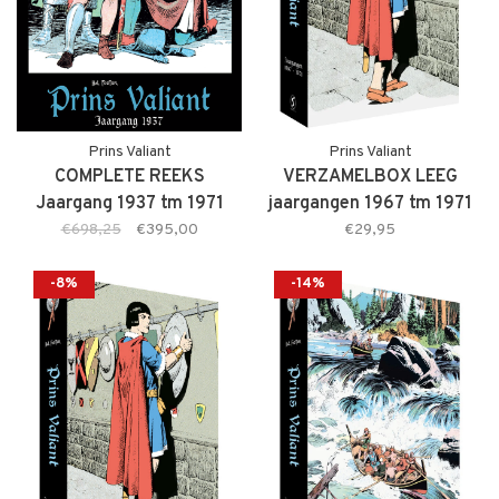
Prins Valiant
Prins Valiant
COMPLETE REEKS
VERZAMELBOX LEEG
Jaargang 1937 tm 1971
jaargangen 1967 tm 1971
(PRE-ORDER)
(PRE-ORDER)
€698,25
€395,00
€29,95
-8%
-14%