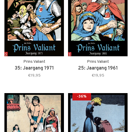
Prins Valiant
Prins Valiant
35: Jaargang 1971
25: Jaargang 1961
€19,95
€19,95
-36%