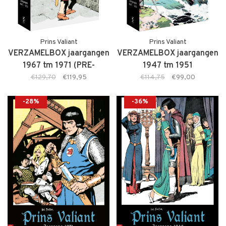
Prins Valiant
Prins Valiant
VERZAMELBOX jaargangen
VERZAMELBOX jaargangen
1967 tm 1971 (PRE-
1947 tm 1951
ORDER)
€129,70
€119,95
€114,75
€99,00
-28%
-36%