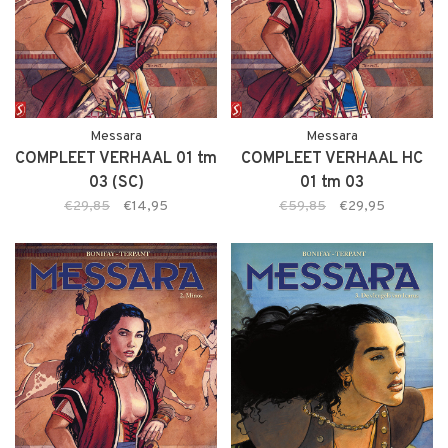
Messara
Messara
COMPLEET VERHAAL 01 tm
COMPLEET VERHAAL HC
03 (SC)
01 tm 03
€29,85
€14,95
€59,85
€29,95