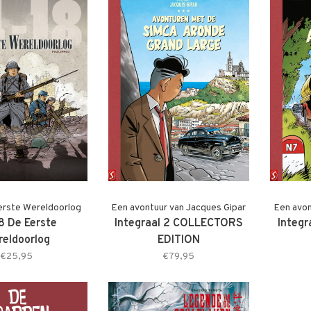
erste Wereldoorlog
Een avontuur van Jacques Gipar
Een avon
8 De Eerste
Integraal 2 COLLECTORS
Integ
eldoorlog
EDITION
tofomslag)
€25,95
€79,95