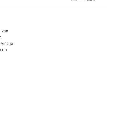
Toon 1 - 6 van 6
j van
n
vind je
n en