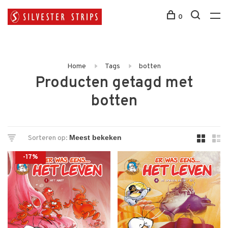
0
Home
Tags
botten
Producten getagd met
botten
Sorteren op:
-17%