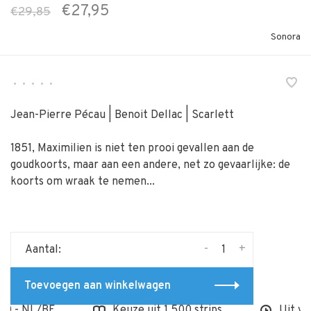
€27,95
€29,85
Sonora
•
•
•
•
•
Jean-Pierre Pécau | Benoit Dellac | Scarlett
1851, Maximilien is niet ten prooi gevallen aan de
goudkoorts, maar aan een andere, net zo gevaarlijke: de
koorts om wraak te ­nemen...
-
+
Aantal:
Toevoegen aan winkelwagen
,- NL/BE
Keuze uit 1.500 strips
Uit voorr