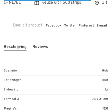
0,- NL/BE
Keuze uit 1.500 strips
Uit voor
Deel dit product:
Facebook
Twitter
Pinterest
E-mail
Beschrijving
Reviews
Scenario
Hub
Tekeningen
Hub
Inkleuring
Li
Formaat A
23 x 31 cm
Pagina's
128