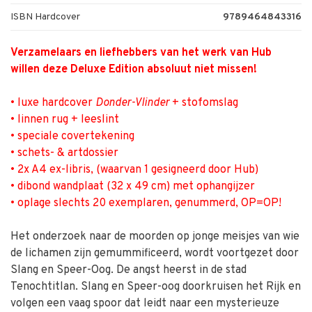
ISBN Hardcover
9789464843316
Verzamelaars en liefhebbers van het werk van Hub
willen deze Deluxe Edition ­absoluut niet missen!
• luxe hardcover
Donder-Vlinder
+ stofomslag
• linnen rug + leeslint
• speciale covertekening
• schets- & artdossier
• 2x A4 ex-libris, (waarvan 1 gesigneerd door Hub)
• dibond wandplaat (32 x 49 cm) met ophangijzer
• oplage slechts 20 exemplaren, genummerd, OP=OP!
Het onderzoek naar de moorden op jonge meisjes van wie
de lichamen zijn gemummificeerd, wordt voortgezet door
Slang en Speer-Oog. De angst heerst in de stad
Tenochtitlan. Slang en Speer-oog doorkruisen het Rijk en
volgen een vaag spoor dat leidt naar een mysterieuze