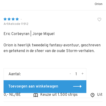
Orion
•
Artikelcode
11912
Eric Corbeyran | Jorge Miguel
Orion is heerlijk tweedelig fantasy-avontuur, geschreven
en getekend in de sfeer van de oude Storm-verhalen.
-
+
Aantal:
Toevoegen aan winkelwagen
0,- NL/BE
Keuze uit 1.500 strips
Uit voor