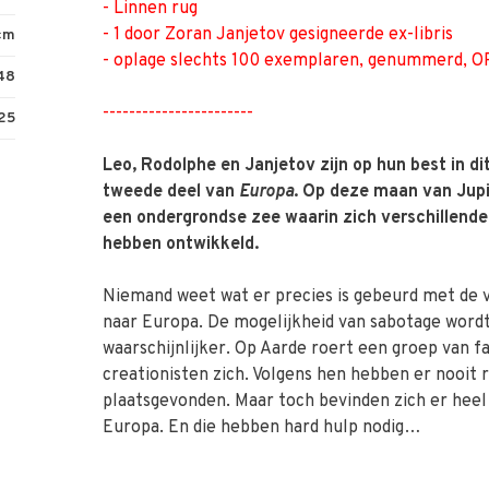
- Linnen rug
- 1 door Zoran Janjetov gesigneerde ex-libris
cm
- oplage slechts 100 exemplaren, genummerd, 
48
-----------------------
25
Leo, Rodolphe en Janjetov zijn op hun best in d
tweede deel van
Europa
. Op deze maan van Jupi
een ondergrondse zee waarin zich verschillend
hebben ontwikkeld.
Niemand weet wat er precies is gebeurd met de v
naar Europa. De mogelijkheid van sabotage word
waarschijnlijker. Op Aarde roert een groep van f
creationisten zich. Volgens hen hebben er nooit
plaatsgevonden. Maar toch bevinden zich er hee
Europa. En die hebben hard hulp nodig…