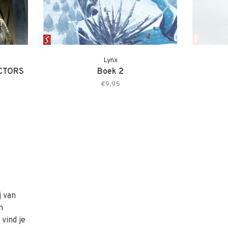
Lynx
ECTORS
Boek 2
€9,95
j van
n
vind je