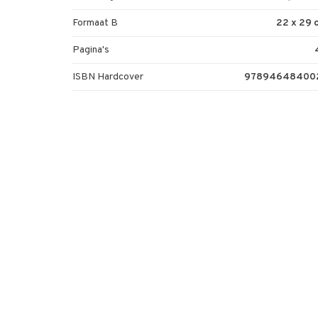
Formaat B
22 x 29 
Pagina's
ISBN Hardcover
97894648400