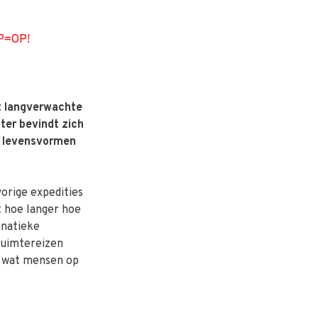
OP=OP!
it langverwachte
ter bevindt zich
e levensvormen
orige expedities
t hoe langer hoe
anatieke
 ruimtereizen
l wat mensen op