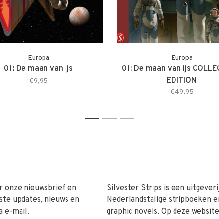
Europa
Europa
01: De maan van ijs
01: De maan van ijs COLL
EDITION
€9,95
€49,95
1
2
3
r onze nieuwsbrief en
Silvester Strips is een uitgeveri
ste updates, nieuws en
Nederlandstalige stripboeken e
a e-mail.
graphic novels. Op deze website 