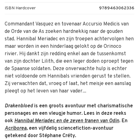
ISBN Hardcover
9789463062336
Commandant Vasquez en tovenaar Accursio Medicis van
de Orde van de As zoeken hardnekkig naar de gouden
stad. Hannibal Meriadec en zijn troepen achtervolgen hen
maar worden in een hinderlaag gelokt op de Orinoco
rivier. Hij dankt zijn redding enkel aan de tussenkomst
van zijn dochter Lilith, die een leger doden oproept tegen
de Spaanse soldaten. Deze onverwachte hulp is echter
niet voldoende om Hannibals vrienden gerust te stellen.
Zij verwachten dat, vroeg of laat, het meisje een aanslag
pleegt op het leven van haar vader...
Drakenbloed
is een groots avontuur met charismatische
personages en een vleugje humor. Lees in deze reeks
ook
Hannibal Meriadec en de zeven tranen van Odin
.
En
Acriborea
, een vijfdelig sciencefiction-avontuur
getekend door Stéphane Créty.