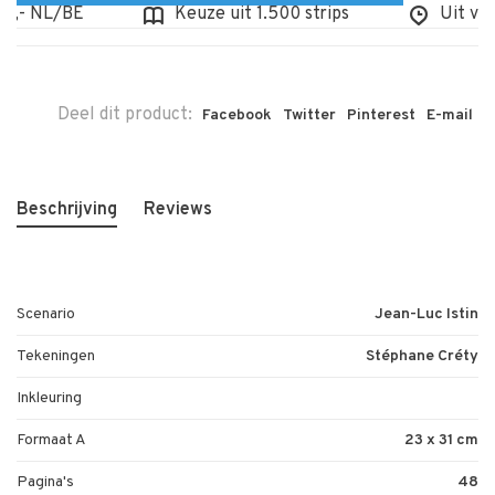
- NL/BE
Keuze uit 1.500 strips
Uit voorr
Deel dit product:
Facebook
Twitter
Pinterest
E-mail
Beschrijving
Reviews
Scenario
Jean-Luc Istin
Tekeningen
Stéphane Créty
Inkleuring
Formaat A
23 x 31 cm
Pagina's
48