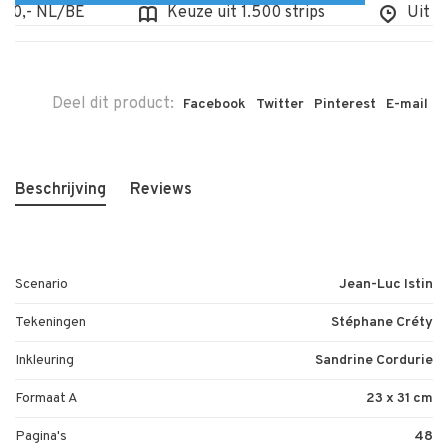
0,- NL/BE
Keuze uit 1.500 strips
Uit voor
Deel dit product:
Facebook
Twitter
Pinterest
E-mail
Beschrijving
Reviews
Scenario
Jean-Luc Istin
Tekeningen
Stéphane Créty
Inkleuring
Sandrine Cordurie
Formaat A
23 x 31 cm
Pagina's
48