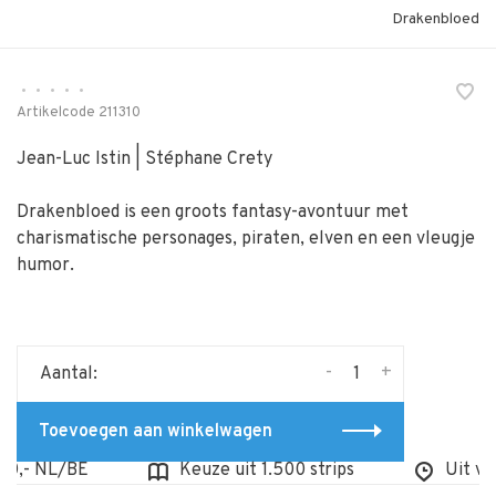
Drakenbloed
•
•
•
•
•
Artikelcode
211310
Jean-Luc Istin | Stéphane Crety
Drakenbloed is een groots fantasy-avontuur met
charismatische personages, piraten, elven en een vleugje
humor.
-
+
Aantal:
Toevoegen aan winkelwagen
,- NL/BE
Keuze uit 1.500 strips
Uit voorr