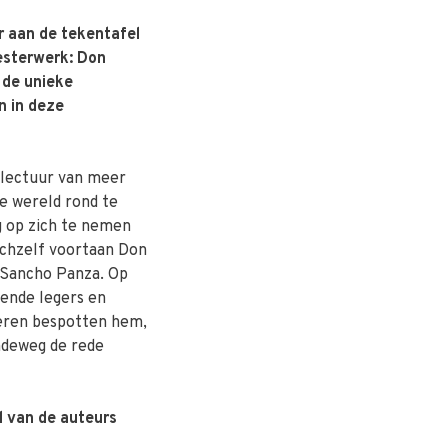
r aan de tekentafel
eesterwerk: Don
de unieke
n in deze
 lectuur van meer
e wereld rond te
g op zich te nemen
ichzelf voortaan Don
 Sancho Panza. Op
dende legers en
eren bespotten hem,
ndeweg de rede
l van de auteurs