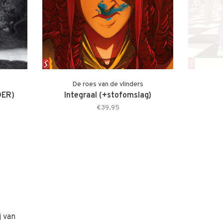
De roes van de vlinders
DER)
Integraal (+stofomslag)
€39,95
j van