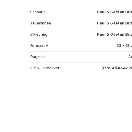
Scenario
Paul & Gaëtan Bri
Tekeningen
Paul & Gaëtan Bri
Inkleuring
Paul & Gaëtan Bri
Formaat A
23 x 31
Pagina's
2
ISBN Hardcover
97894648422