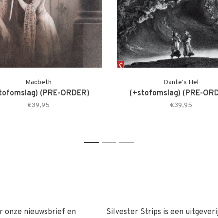
Macbeth
Dante's Hel
tofomslag) (PRE-ORDER)
(+stofomslag) (PRE-OR
€39,95
€39,95
1
2
3
r onze nieuwsbrief en
Silvester Strips is een uitgeveri