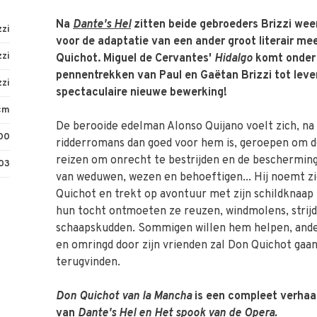
Na
Dante's Hel
zitten beide gebroeders Brizzi wee
zzi
voor de adaptatie van een ander groot literair m
zzi
Quichot. Miguel de Cervantes'
Hidalgo
komt onder 
pennentrekken van Paul en Gaëtan Brizzi tot leve
zzi
spectaculaire nieuwe bewerking!
 cm
De berooide edelman Alonso Quijano voelt zich, na
00
ridderromans dan goed voor hem is, geroepen om d
reizen om onrecht te bestrijden en de beschermin
03
van weduwen, wezen en behoeftigen... Hij noemt z
Quichot en trekt op avontuur met zijn schildknaap
hun tocht ontmoeten ze reuzen, windmolens, strij
schaapskudden. Sommigen willen hem helpen, and
en omringd door zijn vrienden zal Don Quichot gaa
terugvinden.
Don Quichot van la Mancha
is een compleet verhaa
van
Dante's Hel
en
Het spook van de Opera
.