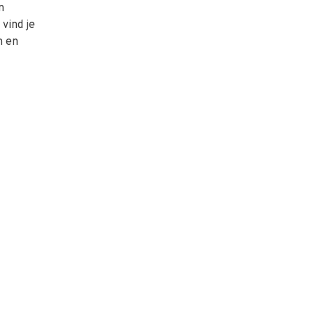
n
vind je
n en