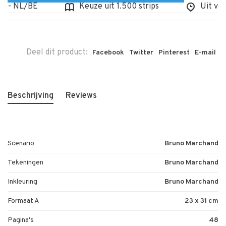
- NL/BE
Keuze uit 1.500 strips
Uit voorr
Deel dit product:
Facebook
Twitter
Pinterest
E-mail
Beschrijving
Reviews
Scenario
Bruno Marchand
Tekeningen
Bruno Marchand
Inkleuring
Bruno Marchand
Formaat A
23 x 31 cm
Pagina's
48