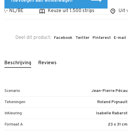
Toevoegen aan winkelwagen
,- NL/BE
Keuze uit 1.500 strips
Uit voorr
Deel dit product:
Facebook
Twitter
Pinterest
E-mail
Beschrijving
Reviews
Scenario
Jean-Pierre Pécau
Tekeningen
Roland Pignault
Inkleuring
Isabelle Rabarot
Formaat A
23 x 31 cm