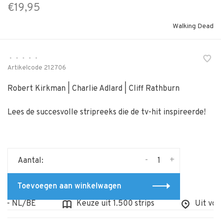
€19,95
Walking Dead
•
•
•
•
•
Artikelcode
212706
Robert Kirkman | Charlie Adlard | Cliff Rathburn
Lees de succesvolle stripreeks die de tv-hit inspireerde!
-
+
Aantal:
Toevoegen aan winkelwagen
- NL/BE
Keuze uit 1.500 strips
Uit voorr