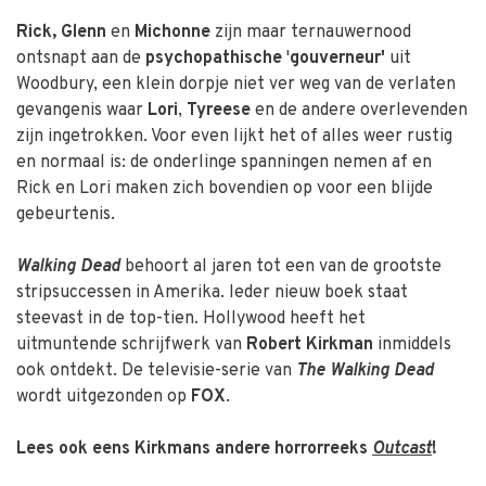
Rick,
Glenn
en
Michonne
zijn maar ternauwernood
ontsnapt aan de
psychopathische
'
gouverneur'
uit
Woodbury, een klein dorpje niet ver weg van de verlaten
gevangenis waar
Lori
,
Tyreese
en de andere overlevenden
zijn ingetrokken. Voor even lijkt het of alles weer rustig
en normaal is: de onderlinge spanningen nemen af en
Rick en Lori maken zich bovendien op voor een blijde
gebeurtenis.
Walking Dead
behoort al jaren tot een van de grootste
stripsuccessen in Amerika. Ieder nieuw boek staat
steevast in de top-tien. Hollywood heeft het
uitmuntende schrijfwerk van
Robert Kirkman
inmiddels
ook ontdekt. De televisie-serie van
The Walking Dead
wordt uitgezonden op
FOX
.
Lees ook eens Kirkmans andere horrorreeks
Outcast
!