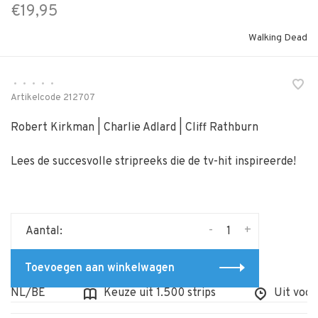
€19,95
Walking Dead
•
•
•
•
•
Artikelcode
212707
Robert Kirkman | Charlie Adlard | Cliff Rathburn
Lees de succesvolle stripreeks die de tv-hit inspireerde!
-
+
Aantal:
Toevoegen aan winkelwagen
 NL/BE
Keuze uit 1.500 strips
Uit voorra