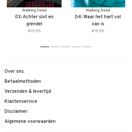
Walking Dead
Walking Dead
03: Achter slot en
04: Waar het hart vol
grendel
van is
€19,95
€19,95
1
2
3
4
5
Over ons
Betaalmethoden
Verzenden & levertijd
Klantenservice
Disclaimer
Algemene voorwaarden