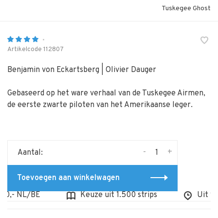
Tuskegee Ghost
•
Artikelcode
112807
Benjamin von Eckartsberg | Olivier Dauger
Gebaseerd op het ware verhaal van de Tuskegee Airmen,
de eerste zwarte piloten van het Amerikaanse leger.
-
+
Aantal:
Toevoegen aan winkelwagen
,- NL/BE
Keuze uit 1.500 strips
Uit voor