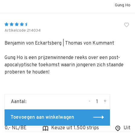
Gung Ho
Artikelcode
214034
Benjamin von Eckartsberg | Thomas von Kummant
Gung Ho is een prijzenwinnende reeks over een post-
apocalyptische toekomst waarin jongeren zich staande
proberen te houden!
-
+
Aantal:
Toevoegen aan winkelwagen
0,- NL/BE
Keuze uit 1.500 strips
Uit voo