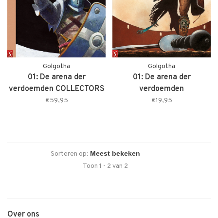
Golgotha
Golgotha
01: De arena der
01: De arena der
verdoemden COLLECTORS
verdoemden
EDITION
€59,95
€19,95
Sorteren op:
Toon 1 - 2 van 2
Over ons