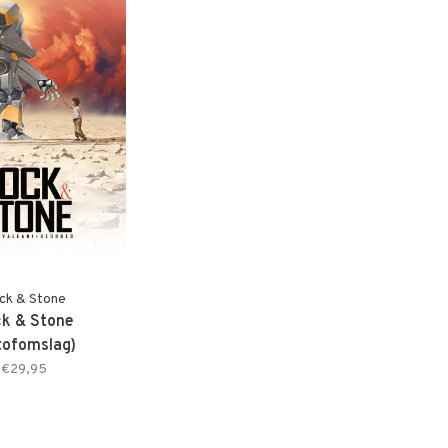
ck & Stone
k & Stone
tofomslag)
€29,95