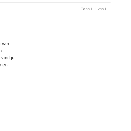
Toon 1 - 1 van 1
j van
n
vind je
n en