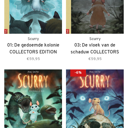
Scurry
Scurry
01: De gedoemde kolonie
03: De vloek van de
COLLECTORS EDITION
schaduw COLLECTORS
EDITION
€59,95
€59,95
-6%