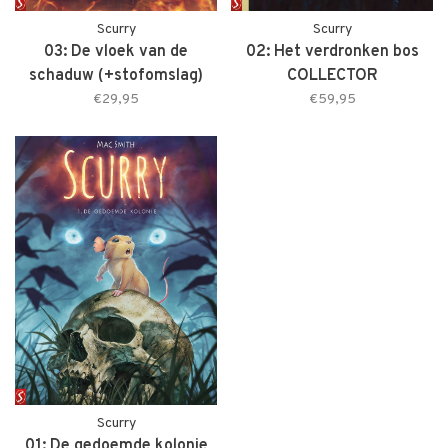
Scurry
Scurry
03: De vloek van de
02: Het verdronken bos
schaduw (+stofomslag)
COLLECTOR
€29,95
€59,95
Scurry
01: De gedoemde kolonie