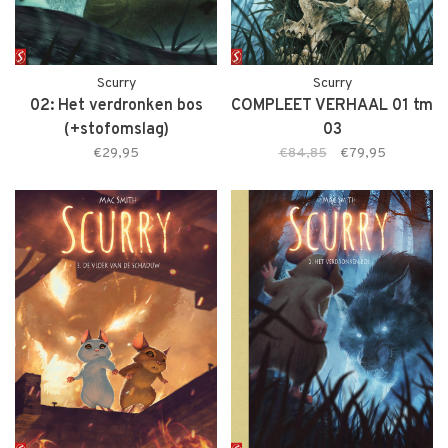
Scurry
Scurry
02: Het verdronken bos
COMPLEET VERHAAL 01 tm
(+stofomslag)
03
€29,95
€84,85
€79,95