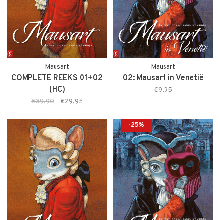
Mausart
Mausart
COMPLETE REEKS 01+02
02: Mausart in Venetië
(HC)
€9,95
€39,90
€29,95
-25%