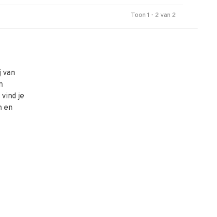
Toon 1 - 2 van 2
j van
n
vind je
n en