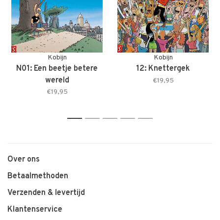
Kobijn
Kobijn
N01: Een beetje betere
12: Knettergek
wereld
€19,95
€19,95
1
2
3
4
5
Over ons
Betaalmethoden
Verzenden & levertijd
Klantenservice