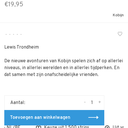
€19,95
Kobijn
•
•
•
•
•
Lewis Trondheim
De nieuwe avonturen van Kobijn spelen zich af op allerlei
niveaus, in allerlei werelden en in allerlei tijdperken. En
dat samen met zijn onafscheidelijke vrienden.
-
+
Aantal:
Toevoegen aan winkelwagen
- NL/BE
Keuze uit 1.500 strips
Uit voorr