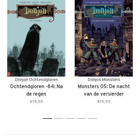
Donjon Ochtendgloren
Donjon Monsters
Ochtendgloren -84: Na
Monsters 05: De nacht
de regen
van de versierder
€19,95
€19,95
1
2
3
4
5