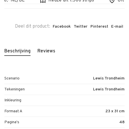
0,- NL/BE
Keuze uit 1.500 strips
Uit voo
Deel dit product:
Facebook
Twitter
Pinterest
E-mail
Beschrijving
Reviews
Scenario
Lewis Trondheim
Tekeningen
Lewis Trondheim
Inkleuring
Formaat A
23 x 31 cm
Pagina's
48