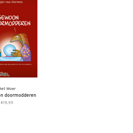
Het Moer
on doormodderen
€19,95