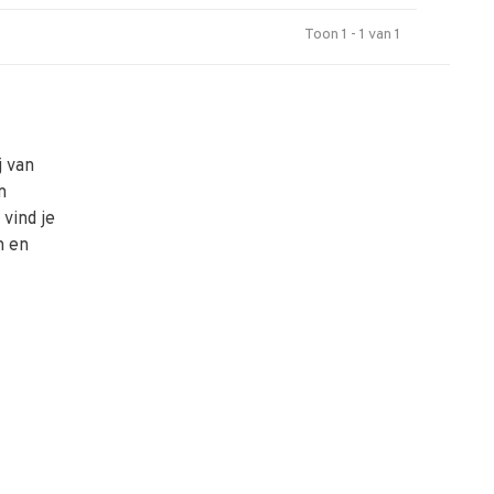
Toon 1 - 1 van 1
j van
n
vind je
n en