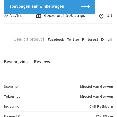
Toevoegen aan winkelwagen
0,- NL/BE
Keuze uit 1.500 strips
Uit voo
Deel dit product:
Facebook
Twitter
Pinterest
E-mail
Beschrijving
Reviews
Scenario
Miesjel van Gerwen
Tekeningen
Miesjel van Gerwen
Inkleuring
Cliff Rathburn
Formaat C
17 x 25 cm