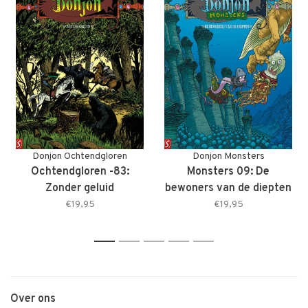
Donjon Ochtendgloren
Donjon Monsters
Ochtendgloren -83:
Monsters 09: De
Zonder geluid
bewoners van de diepten
€19,95
€19,95
1
2
3
4
5
Over ons