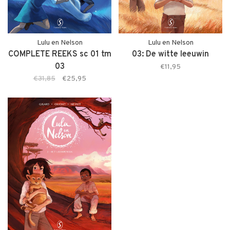
Lulu en Nelson
Lulu en Nelson
COMPLETE REEKS sc 01 tm
03: De witte leeuwin
03
€11,95
€31,85
€25,95