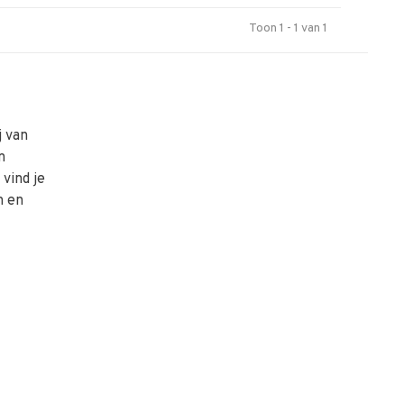
Toon 1 - 1 van 1
j van
n
vind je
n en