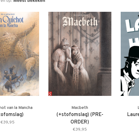
ren op:
hot van la Mancha
Macbeth
tofomslag)
(+stofomslag) (PRE-
Laur
ORDER)
€39,95
€39,95