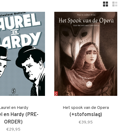
Laurel en Hardy
Het spook van de Opera
el en Hardy (PRE-
(+stofomslag)
ORDER)
€39,95
€29,95