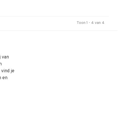
Toon 1 - 4 van 4
j van
n
vind je
n en