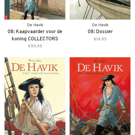
De Havik
De Havik
08: Kaapvaarder voor de
08: Dossier
koning COLLECTORS
€19,95
EDITION
€59,95