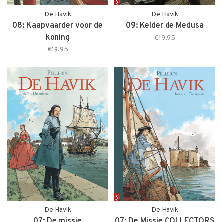
De Havik
De Havik
08: Kaapvaarder voor de
09: Kelder de Medusa
koning
€19,95
€19,95
De Havik
De Havik
07: De missie
07: De Missie COLLECTORS