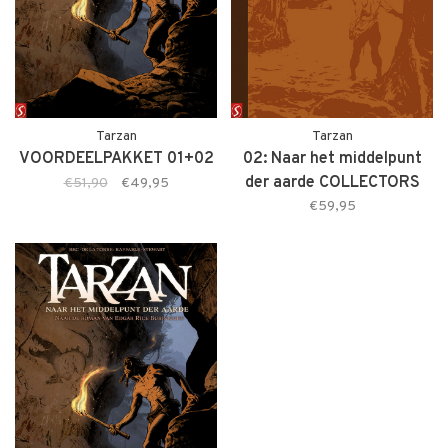
Tarzan
Tarzan
VOORDEELPAKKET 01+02
02: Naar het middelpunt
der aarde COLLECTORS
€51,90
€49,95
EDITION
€59,95