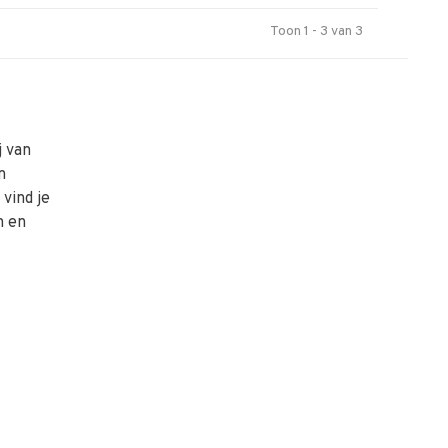
Toon 1 - 3 van 3
j van
n
vind je
n en