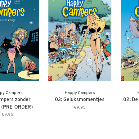
py Campers
Happy Campers
mpers zonder
03: Geluksmomentjes
02: De
n (PRE-ORDER)
€9,95
€9,95