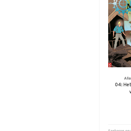
All
04: Het