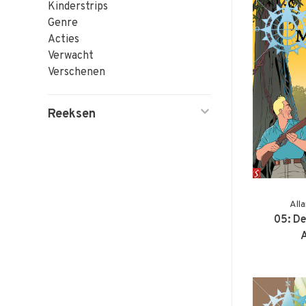
Kinderstrips
Genre
Acties
Verwacht
Verschenen
Reeksen
All
05: De
A