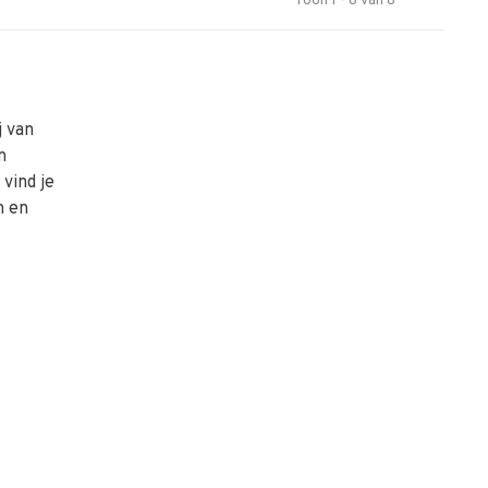
Toon 1 - 8 van 8
j van
n
vind je
n en