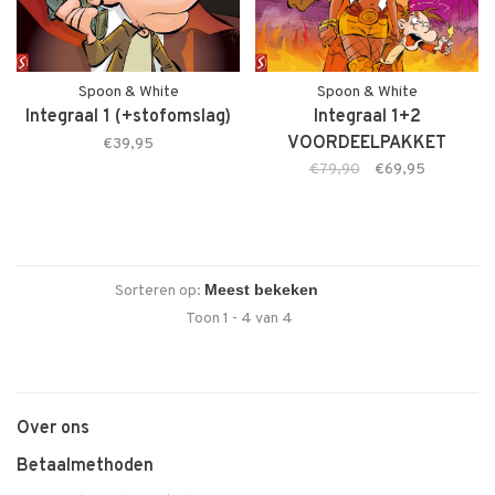
Spoon & White
Spoon & White
Integraal 1 (+stofomslag)
Integraal 1+2
VOORDEELPAKKET
€39,95
(+stofomslag)
€79,90
€69,95
Sorteren op:
Toon 1 - 4 van 4
Over ons
Betaalmethoden