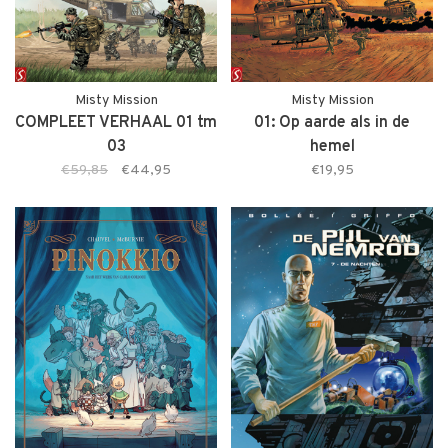
Misty Mission
Misty Mission
COMPLEET VERHAAL 01 tm
01: Op aarde als in de
03
hemel
€59,85
€44,95
€19,95