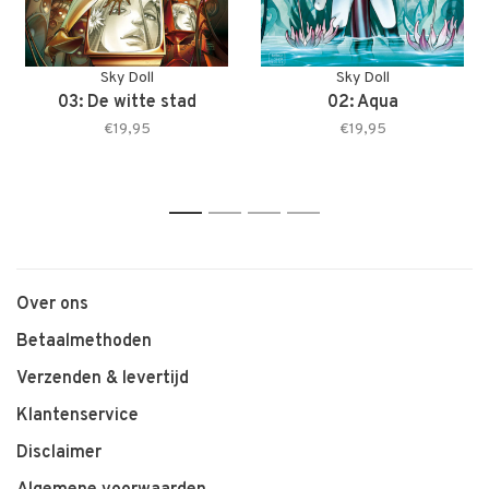
Sky Doll
Sky Doll
03: De witte stad
02: Aqua
€19,95
€19,95
1
2
3
4
Over ons
Betaalmethoden
Verzenden & levertijd
Klantenservice
Disclaimer