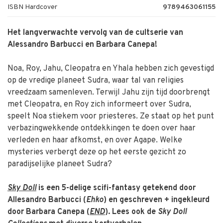
ISBN Hardcover
9789463061155
Het langverwachte vervolg van de cultserie van
Alessandro Barbucci en Barbara Canepa!
Noa, Roy, Jahu, Cleopatra en Yhala hebben zich gevestigd
op de vredige planeet Sudra, waar tal van religies
vreedzaam samenleven. Terwijl Jahu zijn tijd doorbrengt
met Cleopatra, en Roy zich informeert over Sudra,
speelt Noa stiekem voor priesteres. Ze staat op het punt
verbazingwekkende ontdekkingen te doen over haar
verleden en haar afkomst, en over Agape. Welke
mysteries verbergt deze op het eerste gezicht zo
paradijselijke planeet Sudra?
Sky Doll
is een 5-delige scifi-fantasy getekend door
Allesandro Barbucci (
Ehko
) en geschreven + ingekleurd
door Barbara Canepa (
END
). Lees ook de
Sky Doll