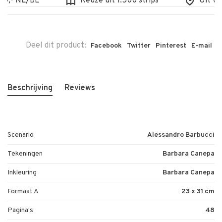
,- NL/BE
Keuze uit 1.500 strips
Uit voor
Deel dit product:
Facebook
Twitter
Pinterest
E-mail
Beschrijving
Reviews
Scenario
Alessandro Barbucci
Tekeningen
Barbara Canepa
Inkleuring
Barbara Canepa
Formaat A
23 x 31 cm
Pagina's
48