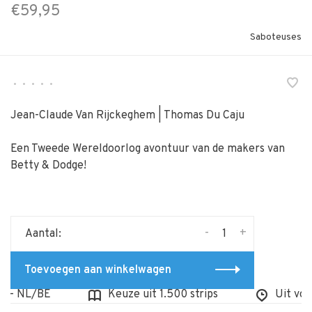
€59,95
Saboteuses
•
•
•
•
•
Jean-Claude Van Rijckeghem | Thomas Du Caju
Een Tweede Wereldoorlog avontuur van de makers van
Betty & Dodge!
-
+
Aantal:
Toevoegen aan winkelwagen
- NL/BE
Keuze uit 1.500 strips
Uit voorra