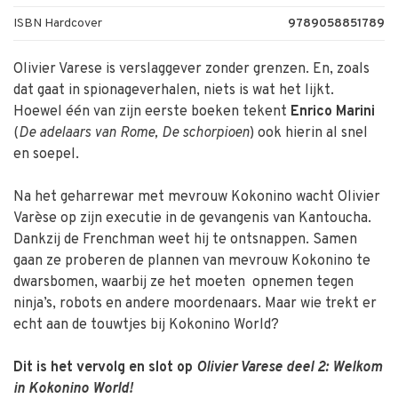
ISBN Hardcover
9789058851789
Olivier Varese is verslaggever zonder grenzen. En, zoals
dat gaat in spionageverhalen, niets is wat het lijkt.
Hoewel één van zijn eerste boeken tekent
Enrico Marini
(
De adelaars van Rome, De schorpioen
) ook hierin al snel
en soepel.
Na het geharrewar met mevrouw ­Kokonino wacht Olivier
Varèse op zijn executie in de gevangenis van Kantoucha.
Dankzij de ­Frenchman weet hij te ontsnappen. Samen
gaan ze proberen de plannen van mevrouw ­Kokonino te
dwarsbomen, waarbij ze het ­moeten ­ opnemen tegen
ninja’s, robots en ­andere moordenaars. Maar wie trekt er
echt aan de touwtjes bij ­Kokonino World?
Dit is het vervolg en slot op
Olivier Varese deel 2: Welkom
in Kokonino World!