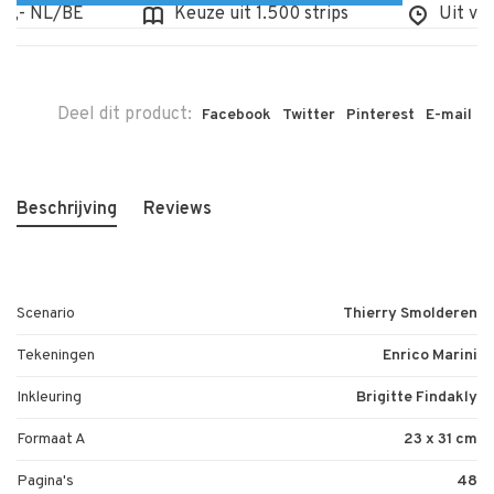
- NL/BE
Keuze uit 1.500 strips
Uit voorr
Deel dit product:
Facebook
Twitter
Pinterest
E-mail
Beschrijving
Reviews
Scenario
Thierry Smolderen
Tekeningen
Enrico Marini
Inkleuring
Brigitte Findakly
Formaat A
23 x 31 cm
Pagina's
48