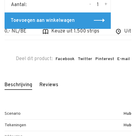
-
+
Aantal:
Toevoegen aan winkelwagen
0,- NL/BE
Keuze uit 1.500 strips
Uit voor
Deel dit product:
Facebook
Twitter
Pinterest
E-mail
Beschrijving
Reviews
Scenario
Hub
Tekeningen
Hub