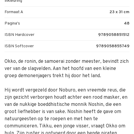
Inkleuring
Formaat A
23 x 31 cm
Pagina's
48
ISBN Hardcover
9789058851512
ISBN Softcover
9789058855749
Okko, de ronin, de samoerai zonder meester, bevindt zich
ver van de slagvelden. Aan het hoofd van een kleine
groep demonenjagers trekt hij door het land.
Hij wordt vergezeld door Noburo, een vreemde reus, die
zijn gezicht verborgen houdt achter een rood masker, en
van de nukkige boeddhistische monnik Noshin, die een
groot liefhebber is van sake. Noshin heeft de gave om
natuurgeesten op te roepen en met hen te
communiceren. Tikku, een jonge visser, vraagt Okko om
hulp. Zijn zuster is ontvoerd door een bende piraten.