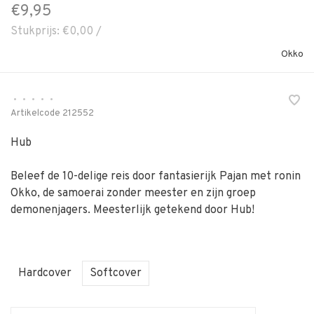
€9,95
Stukprijs: €0,00 /
Okko
•
•
•
•
•
Artikelcode
212552
Hub
Beleef de 10-delige reis door fantasierijk Pajan met ronin
Okko, de samoerai zonder meester en zijn groep
demonenjagers. Meesterlijk getekend door Hub!
Hardcover
Softcover