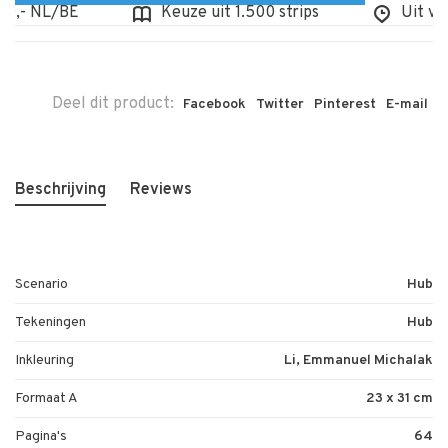
,- NL/BE
Keuze uit 1.500 strips
Uit voorr
Deel dit product:
Facebook
Twitter
Pinterest
E-mail
Beschrijving
Reviews
Scenario
Hub
Tekeningen
Hub
Inkleuring
Li, Emmanuel Michalak
Formaat A
23 x 31 cm
Pagina's
64