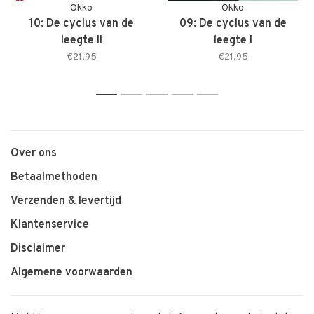
Okko
Okko
10: De cyclus van de
09: De cyclus van de
leegte II
leegte I
€21,95
€21,95
1
2
3
4
5
Over ons
Betaalmethoden
Verzenden & levertijd
Klantenservice
Disclaimer
Algemene voorwaarden