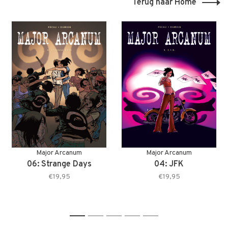
Terug naar Home
Major Arcanum
Major Arcanum
06: Strange Days
04: JFK
€19,95
€19,95
1
2
3
4
5