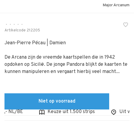
Major Arcanum
•
•
•
•
•
Artikelcode
212205
Jean-Pierre Pécau | Damien
De Arcana zijn de vreemde kaartspellen die in 1942
opdoken op Sicilië. De jonge Pandora blijkt de kaarten te
kunnen manipuleren en vergaart hierbij veel macht...
Niet op voorraad
,- NL/BE
Keuze uit 1.500 strips
Uit voorr