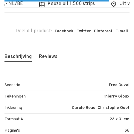
,- NL/BE
Keuze uit 1.500 strips
Uit voorr
Deel dit product:
Facebook
Twitter
Pinterest
E-mail
Beschrijving
Reviews
Scenario
Fred Duval
Tekeningen
Thierry Gioux
Inkleuring
Carole Beau, Christophe Quet
Formaat A
23 x 31 cm
Pagina's
56