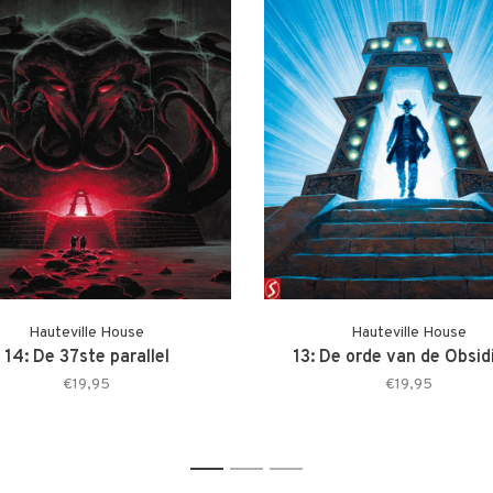
Hauteville House
Hauteville House
14: De 37ste parallel
13: De orde van de Obsid
€19,95
€19,95
1
2
3