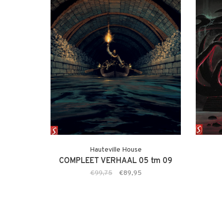
Hauteville House
COMPLEET VERHAAL 05 tm 09
€99,75
€89,95