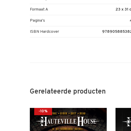
Formaat A
23 x 31
Pagina's
ISBN Hardcover
97890588538
Gerelateerde producten
-10%