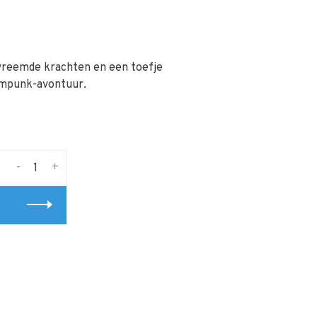
vreemde krachten en een toefje
ampunk-avontuur.
-
+