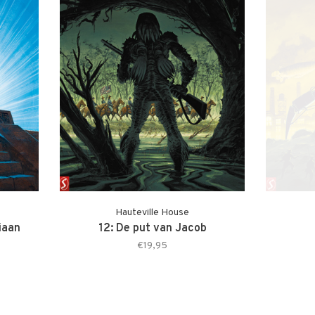
Hauteville House
iaan
12: De put van Jacob
€19,95