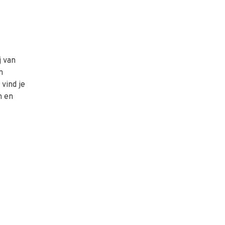
j van
n
vind je
n en