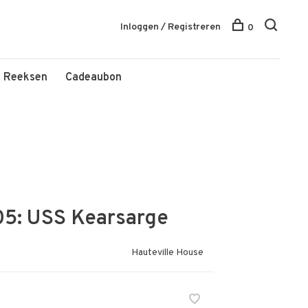
Inloggen / Registreren
0
Reeksen
Cadeaubon
05: USS Kearsarge
Hauteville House