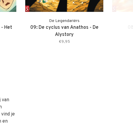
De Legendariërs
 - Het
09: De cyclus van Anathos - De
08
Alystory
€9,95
j van
n
vind je
n en