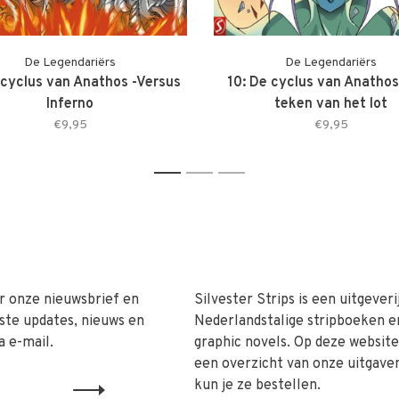
De Legendariërs
De Legendariërs
 cyclus van Anathos -Versus
10: De cyclus van Anathos
Inferno
teken van het lot
€9,95
€9,95
1
2
3
r onze nieuwsbrief en
Silvester Strips is een uitgeveri
ste updates, nieuws en
Nederlandstalige stripboeken e
a e-mail.
graphic novels. Op deze website 
een overzicht van onze uitgave
kun je ze bestellen.