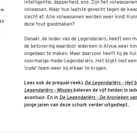
intelligentie, dapperheid, enz. Zijn het volwassen
volwassen. Maar hun laatste gevecht tegen de kwa
cm
slecht af. Alle volwassenen werden weer kind! Kun
40
deze fout goedmaken?
Danaël, de leider van de Legendariërs, heeft een 
de betovering waardoor iedereen in Alysia weer kin
ongedaan te maken. Maar daarvoor heeft hij de hulp
voormalige mede-Legendariërs. Het blijkt niet een
'oude' team weer bij elkaar te krijgen.
Lees ook de prequel-reeks
De Legendariërs - Het 
Legendariërs - Missies
beleven de vijf helden in ie
avontuur. En in
De Legendariërs - De kronieken van
jonge jaren van deze schurk verder uitgediept.