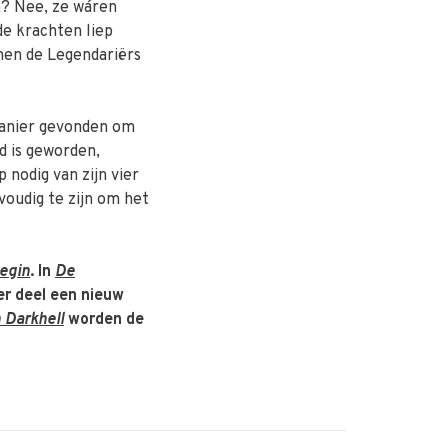
en? Nee, ze wáren
de krachten liep
nen de Legendariërs
manier gevonden om
d is geworden,
 nodig van zijn vier
voudig te zijn om het
begin
. In
De
der deel een nieuw
 Darkhell
worden de