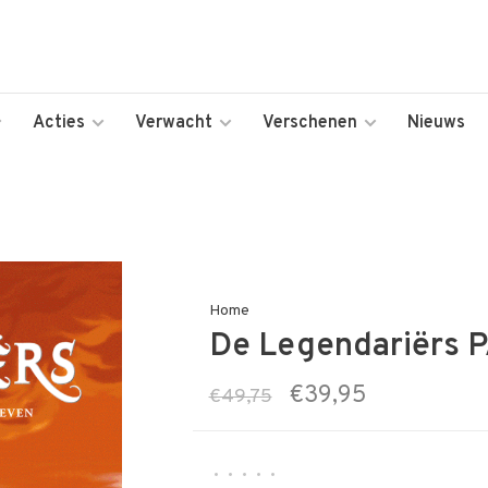
Acties
Verwacht
Verschenen
Nieuws
Home
De Legendariërs P
€39,95
€49,75
•
•
•
•
•